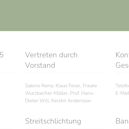
5
Vertreten durch
Kon
Vorstand
Gesc
Sabine Remy, Klaus Feser, Frauke
Telef
Wurzbacher-Müller, Prof. Hans-
E-Mai
Dieter Will, Kerstin Andersson
Streitschlichtung
Ban