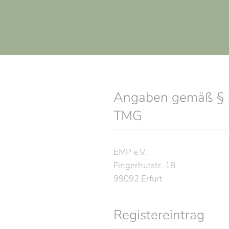
Angaben gemäß § 
TMG
EMP e.V.
Fingerhutstr. 18
99092 Erfurt
Registereintrag