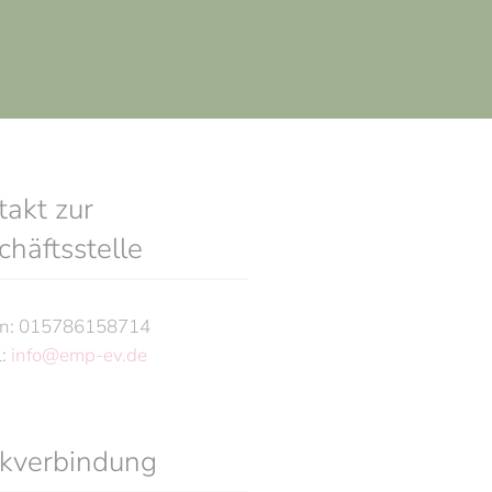
takt zur
häftsstelle
on: 015786158714
l:
info@emp-ev.de
kverbindung