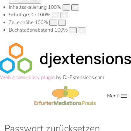
Inhaltsskalierung
100
%
Schriftgröße
100
%
Zeilenhöhe
100
%
Buchstabenabstand
100
%
Web Accessibility plugin
by DJ-Extensions.com
Menü
Passwort zurücksetzen